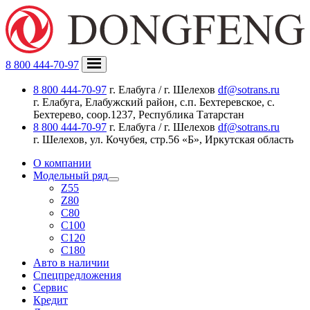
8 800 444-70-97
8 800 444-70-97
г. Елабуга / г. Шелехов
df@sotrans.ru
г. Елабуга, Елабужский район, с.п. Бехтеревское, с.
Бехтерево, соор.1237, Республика Татарстан
8 800 444-70-97
г. Елабуга / г. Шелехов
df@sotrans.ru
г. Шелехов, ул. Кочубея, стр.56 «Б», Иркутская область
О компании
Модельный ряд
Z55
Z80
C80
C100
C120
C180
Авто в наличии
Спецпредложения
Сервис
Кредит