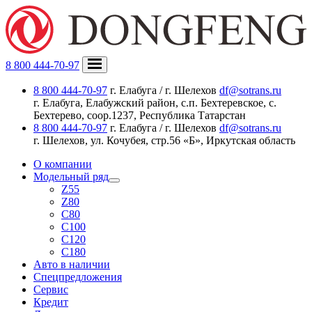
8 800 444-70-97
8 800 444-70-97
г. Елабуга / г. Шелехов
df@sotrans.ru
г. Елабуга, Елабужский район, с.п. Бехтеревское, с.
Бехтерево, соор.1237, Республика Татарстан
8 800 444-70-97
г. Елабуга / г. Шелехов
df@sotrans.ru
г. Шелехов, ул. Кочубея, стр.56 «Б», Иркутская область
О компании
Модельный ряд
Z55
Z80
C80
C100
C120
C180
Авто в наличии
Спецпредложения
Сервис
Кредит