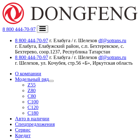
8 800 444-70-97
8 800 444-70-97
г. Елабуга / г. Шелехов
df@sotrans.ru
г. Елабуга, Елабужский район, с.п. Бехтеревское, с.
Бехтерево, соор.1237, Республика Татарстан
8 800 444-70-97
г. Елабуга / г. Шелехов
df@sotrans.ru
г. Шелехов, ул. Кочубея, стр.56 «Б», Иркутская область
О компании
Модельный ряд
Z55
Z80
C80
C100
C120
C180
Авто в наличии
Спецпредложения
Сервис
Кредит