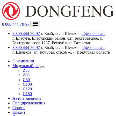
8 800 444-70-97
8 800 444-70-97
г. Елабуга / г. Шелехов
df@sotrans.ru
г. Елабуга, Елабужский район, с.п. Бехтеревское, с.
Бехтерево, соор.1237, Республика Татарстан
8 800 444-70-97
г. Елабуга / г. Шелехов
df@sotrans.ru
г. Шелехов, ул. Кочубея, стр.56 «Б», Иркутская область
О компании
Модельный ряд
Z55
Z80
C80
C100
C120
C180
Авто в наличии
Спецпредложения
Сервис
Кредит